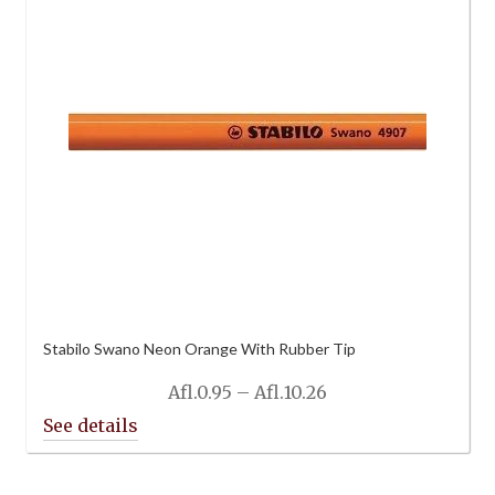
Stabilo Swano Neon Orange With Rubber Tip
Price
Afl.
0.95
–
Afl.
10.26
range:
Afl.0.95
through