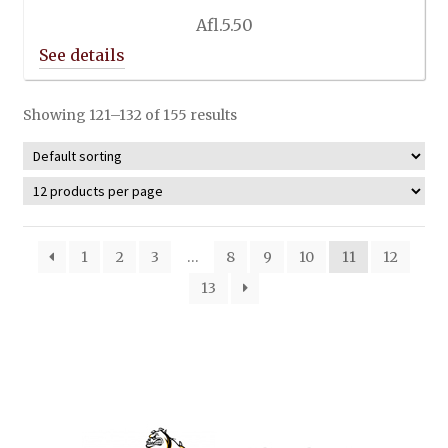
Afl.
5.50
Showing 121–132 of 155 results
1
2
3
…
8
9
10
11
12
13