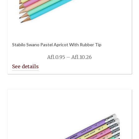
Stabilo Swano Pastel Apricot With Rubber Tip
Price
Afl.
0.95
–
Afl.
10.26
range:
Afl.0.95
through
Afl.10.26