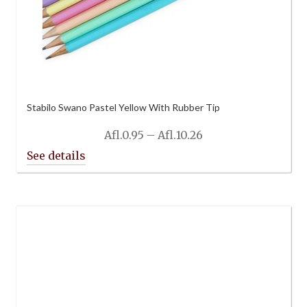
Stabilo Swano Pastel Yellow With Rubber Tip
Price
Afl.
0.95
–
Afl.
10.26
range:
Afl.0.95
through
Afl.10.26