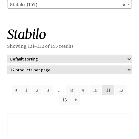
Stabilo (155)
×
Stabilo
Showing 121–132 of 155 results
1
2
3
…
8
9
10
11
12
13