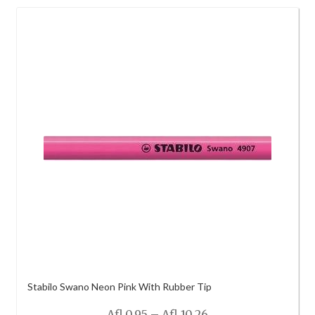
Afl.10.26
Stabilo Swano Neon Pink With Rubber Tip
Price
Afl.
0.95
–
Afl.
10.26