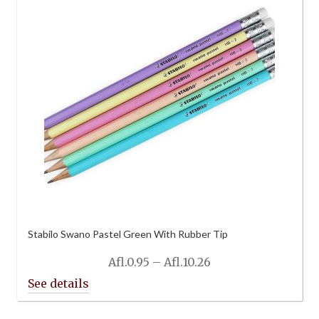
Stabilo Swano Pastel Green With Rubber Tip
Price
Afl.
0.95
–
Afl.
10.26
range:
Afl.0.95
through