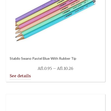
Stabilo Swano Pastel Blue With Rubber Tip
Price
Afl.
0.95
–
Afl.
10.26
range:
Afl.0.95
through
Afl.10.26