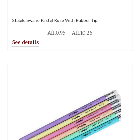
Stabilo Swano Pastel Rose With Rubber Tip
Price
Afl.
0.95
–
Afl.
10.26
range:
Afl.0.95
through
Afl.10.26