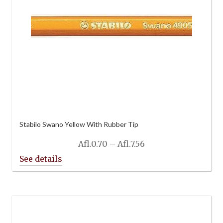
Stabilo Swano Yellow With Rubber Tip
Price
Afl.
0.70
–
Afl.
7.56
range:
Afl.0.70
through
Afl.7.56