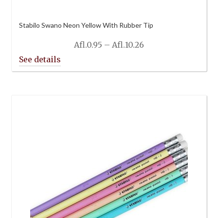
Stabilo Swano Neon Yellow With Rubber Tip
Price
Afl.
0.95
–
Afl.
10.26
range:
Afl.0.95
through
Afl.10.26