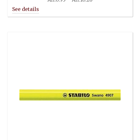
range:
Afl.0.95
through
Afl.10.26