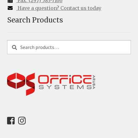
Fax:
(297) 583-7166
Have a question?
Contact us today
Search Products
Search
Search
for: