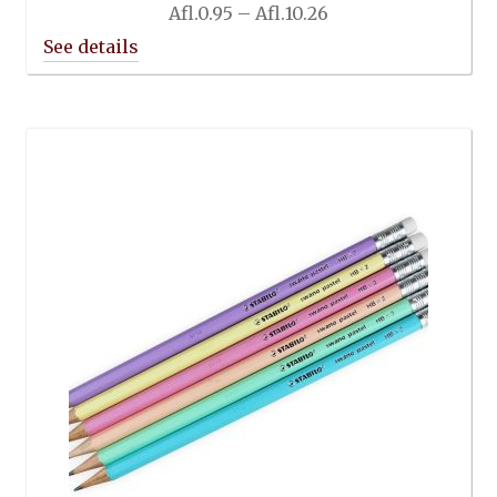
Price
Afl.
0.95
–
Afl.
10.26
range:
Afl.0.95
through
Afl.10.26